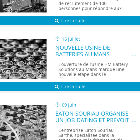
DAHER VIA RANDSTAD
de recrutement de 100
personnes pour répondre aux
besoins de Daher...
Lire la suite
16 juillet
NOUVELLE USINE DE
BATTERIES AU MANS
L’ouverture de l’usine HM Battery
Solutions au Mans marque une
nouvelle étape dans le
développeme...
Lire la suite
09 juin
EATON SOURIAU ORGANISE
UN JOB DATING ET PRÉVOIT
PLUS DE 100
L’entreprise Eaton Souriau
RECRUTEMENTS EN SARTHE
Sarthe, spécialisée dans la