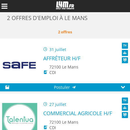
2 OFFRES D'EMPLOI À LE MANS
2 offres
31 juillet
TH
AFFRÉTEUR H/F
Dive
Seni
72100 Le Mans
CDI
Postuler
Sauvegarder
Aperç
Annuler
27 juillet
TH
COMMERCIAL AGRICOLE H/F
Dive
Seni
72100 Le Mans
CDI