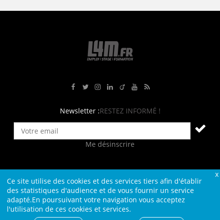
Rejoignez-nous sur Facebook
Suivez-nous sur Twitter
Suivez-nous sur Instagram
Rejoignez-nous sur LinkedIn
Rejoignez-nous sur Viadeo
Suivez-nous sur Youtube
Retrouvez tous nos flux RS
Newsletter :
RESTEZ INFORMÉ !
Me désinscrire
Ce site utilise des cookies et des services tiers afin d'établir
Contact
Plan du site
Qui sommes-nous ?
Liens
des statistiques d'audience et de vous fournir un service
adapté.En poursuivant votre navigation vous acceptez
Charte L4M
Conditions Générales
l'utilisation de ces cookies et services.
Cookies et confidentialité
Informations légales