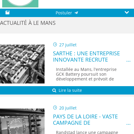
Postuler
Sauvegarder
Aperç
ACTUALITÉ À LE MANS
27 juillet
SARTHE : UNE ENTREPRISE
INNOVANTE RECRUTE
Installée au Mans, l'entreprise
GCK Battery poursuit son
développement et prévoit de
recruter 15...
Lire la suite
20 juillet
PAYS DE LA LOIRE - VASTE
CAMPAGNE DE
RECRUTEMENT POUR
Randstad lance une campagne