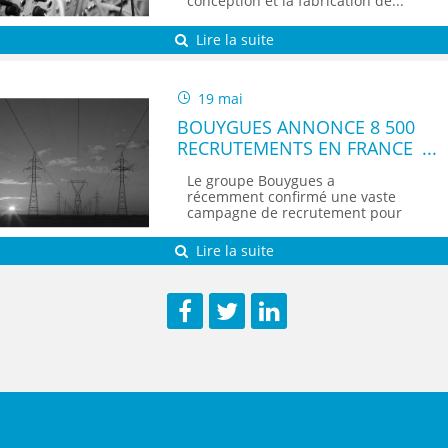
conception et la fabrication de...
Lire la suite
19 mai
BOUYGUES ANNONCE 8 500
RECRUTEMENTS EN FRANCE
EN 2026
Le groupe Bouygues a
récemment confirmé une vaste
campagne de recrutement pour
l’année 2026 avec...
Lire la suite
Facebook
Twitter
LinkedIn