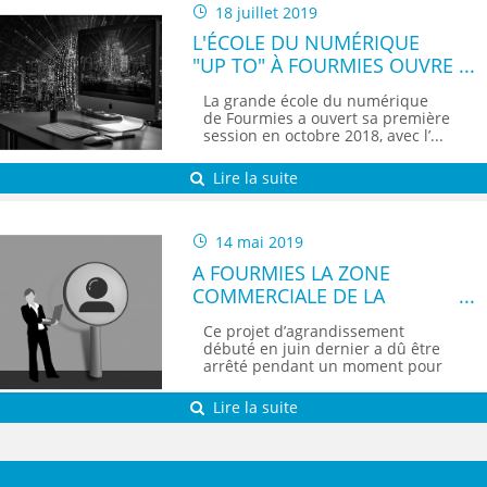
18 juillet 2019
L'ÉCOLE DU NUMÉRIQUE
"UP TO" À FOURMIES OUVRE
UNE DEUXIÈME FORMATION
La grande école du numérique
de Fourmies a ouvert sa première
session en octobre 2018, avec l’...
Lire la suite
14 mai 2019
A FOURMIES LA ZONE
COMMERCIALE DE LA
MARLIÈRE S’AGRANDIT
Ce projet d’agrandissement
débuté en juin dernier a dû être
arrêté pendant un moment pour
des...
Lire la suite