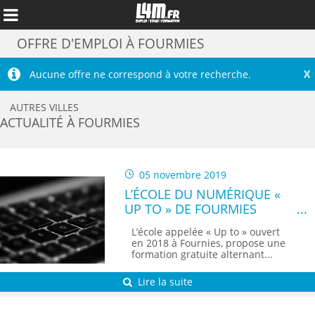
OFFRE D'EMPLOI À FOURMIES
X
Aucune offre ne correspond à votre recherche.
AUTRES VILLES
ACTUALITÉ À FOURMIES
05 novembre 2019
L’ÉCOLE DU NUMÉRIQUE «
UP TO » DE FOURMIES
L’école appelée « Up to » ouvert
Annuler
en 2018 à Fournies, propose une
formation gratuite alternant...
Lire la suite