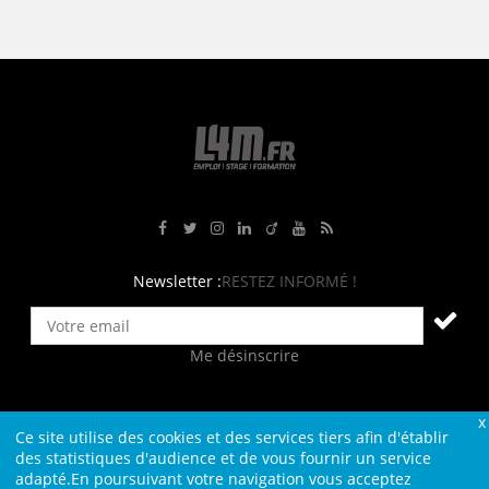
Rejoignez-nous sur Facebook
Suivez-nous sur Twitter
Suivez-nous sur Instagram
Rejoignez-nous sur LinkedIn
Rejoignez-nous sur Viadeo
Suivez-nous sur Youtube
Retrouvez tous nos flux RS
Newsletter :
RESTEZ INFORMÉ !
Me désinscrire
Ce site utilise des cookies et des services tiers afin d'établir
Contact
Plan du site
Qui sommes-nous ?
Liens
des statistiques d'audience et de vous fournir un service
adapté.En poursuivant votre navigation vous acceptez
Charte L4M
Conditions Générales