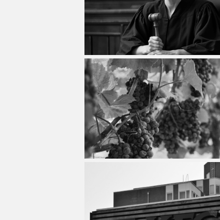
MÉCANICIEN / TECHNICIEN DE MAINT
EXPERT AUTOMOBILE
COMPIÈGNE
LENS
LENS
MÉCANIQUE
INSPECTION / CONTRÔLE
WATTRELOS
LIÉVIN
LIÉVIN
MÉTALLURGIE
JARDINAGE
MARCQ-EN-BAROEUL
LOMME
LOMME
MÉTIERS DE BOUCHE
MÉCANICIEN AUTOMOBILE
LENS
LAON
LAON
OPERATEUR DE PRODUCTION
MÉTIERS DE BOUCHE
LIÉVIN
BÉTHUNE
BÉTHUNE
OPERATEUR RÉGLEUR
PRÉPARATEUR DE VÉHICUL
LOMME
ARMENTIÈRES
ARMENTIÈRES
PRODUCTION
RESTAURATION
LAON
ABBEVILLE
ABBEVILLE
PRODUCTION / CONDUITE MACHINE
SCIENCES HUMAINES
BÉTHUNE
SÉCURITÉ
VENDEUR BOUTIQUE & MA
ARMENTIÈRES
ABBEVILLE