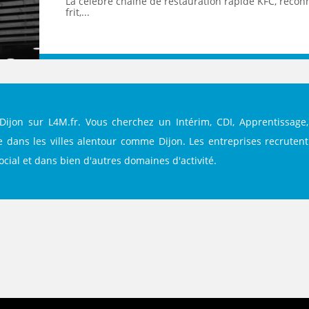
La célèbre chaîne de restauration rapide KFC, recon
frit,...
 Dijon sur L4M.fr. Vous cherchez un Intérim, CDI, Apprentissage,
 dans les villes alentour comme Dijon. Les entreprises recrutent 
social et dans bien d'autres domaines d'activité.