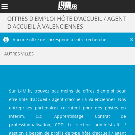
OFFRES D'EMPLOI HÔTE D'ACCUEIL / AGENT
D'ACCUEIL À VALENCIENNES
X
Aucune offre ne correspond à votre recherche.
AUTRES VILLES
Sur L4M.fr, trouvez pas moins de offres d'emploi pour
être hôte d'accueil / agent d'accueil à Valenciennes. Nos
Annuler
entreprises partenaires recrutent pour des postes en
Intérim, CDI, Apprentissage, Contrat de
professionnalisation, CDD. Le secteur administratif /
gestion a besoin de profils de type hôte d'accueil / agent