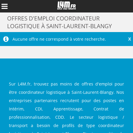
OFFRES D'EMPLOI COORDINATEUR
LOGISTIQUE À SAINT-LAURENT-BLANGY
X
Aucune offre ne correspond à votre recherche.
Sur L4M.fr, trouvez pas moins de offres d'emploi pour
être coordinateur logistique à Saint-Laurent-Blangy. Nos
entreprises partenaires recrutent pour des postes en
Annuler
Intérim, CDI, Apprentissage, Contrat de
professionnalisation, CDD. Le secteur logistique /
transport a besoin de profils de type coordinateur