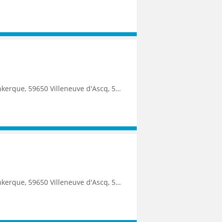
9250 Halluin, 59290 Wasquehal, 59270 Bailleul, 59223 Roncq, 59390 Toufflers, 8500 Kortrijk
9250 Halluin, 59290 Wasquehal, 59270 Bailleul, 59223 Roncq, 59390 Toufflers, 8500 Kortrijk