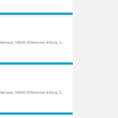
9250 Halluin, 59290 Wasquehal, 59270 Bailleul, 59223 Roncq, 59390 Toufflers, 8500 Kortrijk
9250 Halluin, 59290 Wasquehal, 59270 Bailleul, 59223 Roncq, 59390 Toufflers, 8500 Kortrijk