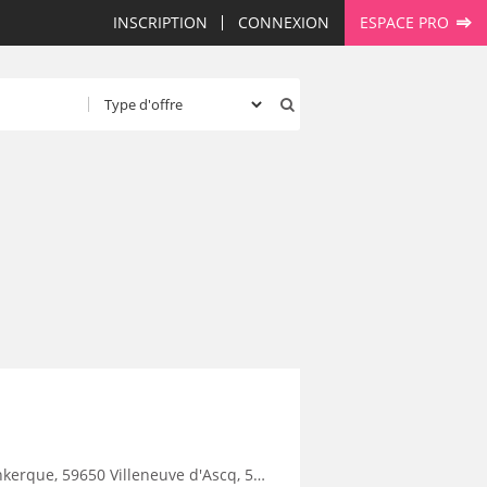
INSCRIPTION
CONNEXION
ESPACE PRO
9250 Halluin, 59290 Wasquehal, 59270 Bailleul, 59223 Roncq, 59390 Toufflers, 8500 Kortrijk