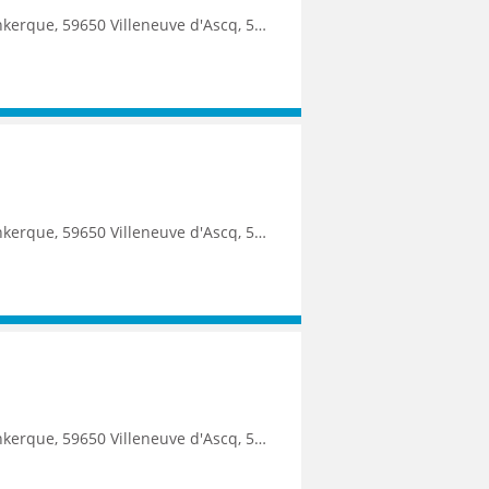
9250 Halluin, 59290 Wasquehal, 59270 Bailleul, 59223 Roncq, 59390 Toufflers, 8500 Kortrijk
uin, 59290 Wasquehal, 59270 Bailleul, 59223 Roncq, 59390 Toufflers, 8500 Kortrijk, 7700 Mouscron
9250 Halluin, 59290 Wasquehal, 59270 Bailleul, 59223 Roncq, 59390 Toufflers, 8500 Kortrijk