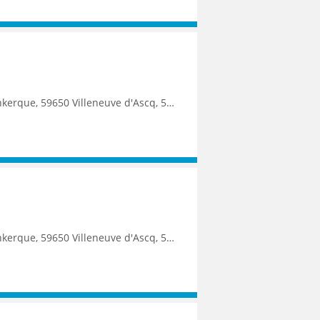
9250 Halluin, 59290 Wasquehal, 59270 Bailleul, 59223 Roncq, 59390 Toufflers, 8500 Kortrijk
9250 Halluin, 59290 Wasquehal, 59270 Bailleul, 59223 Roncq, 59390 Toufflers, 8500 Kortrijk