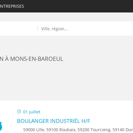
ENTREPRISES
ON À MONS-EN-BAROEUL
ROULANTS)
ES NUMÉRIQUES
01 juillet
R
BOULANGER INDUSTRIËL H/F
59000 Lille, 59100 Roubaix, 59200 Tourcoing, 59140 Dunkerque, 59650 Villeneuve d'Ascq, 59500 Douai, 59150 Wattrelos, 59370 Mons-en-Baroeul, 5