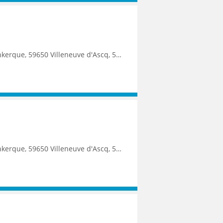
9250 Halluin, 59290 Wasquehal, 59270 Bailleul, 59223 Roncq, 59390 Toufflers, 8500 Kortrijk
9250 Halluin, 59290 Wasquehal, 59270 Bailleul, 59223 Roncq, 59390 Toufflers, 8500 Kortrijk