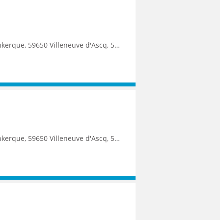
9250 Halluin, 59290 Wasquehal, 59270 Bailleul, 59223 Roncq, 59390 Toufflers, 8500 Kortrijk
9250 Halluin, 59290 Wasquehal, 59270 Bailleul, 59223 Roncq, 59390 Toufflers, 8500 Kortrijk