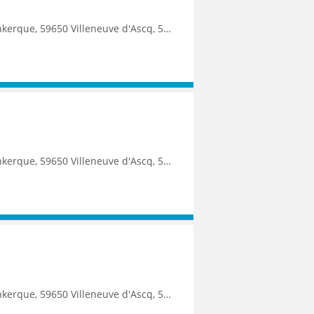
9250 Halluin, 59290 Wasquehal, 59270 Bailleul, 59223 Roncq, 59390 Toufflers, 8500 Kortrijk
uin, 59290 Wasquehal, 59270 Bailleul, 59223 Roncq, 59390 Toufflers, 8500 Kortrijk, 7700 Mouscron
9250 Halluin, 59290 Wasquehal, 59270 Bailleul, 59223 Roncq, 59390 Toufflers, 8500 Kortrijk