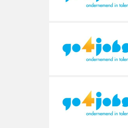
MÉCANICIEN / TECHNICIEN DE MAINT
EXPERT AUTOMOBILE
COMPIÈGNE
LENS
LENS
MÉCANIQUE
INSPECTION / CONTRÔLE
WATTRELOS
LIÉVIN
LIÉVIN
MÉTALLURGIE
JARDINAGE
MARCQ-EN-BAROEUL
LOMME
LOMME
MÉTIERS DE BOUCHE
MÉCANICIEN AUTOMOBILE
LENS
LAON
LAON
OPERATEUR DE PRODUCTION
MÉTIERS DE BOUCHE
LIÉVIN
BÉTHUNE
BÉTHUNE
OPERATEUR RÉGLEUR
PRÉPARATEUR DE VÉHICUL
LOMME
ARMENTIÈRES
ARMENTIÈRES
PRODUCTION
RESTAURATION
LAON
ABBEVILLE
ABBEVILLE
PRODUCTION / CONDUITE MACHINE
SCIENCES HUMAINES
BÉTHUNE
SÉCURITÉ
VENDEUR BOUTIQUE & MA
ARMENTIÈRES
ABBEVILLE