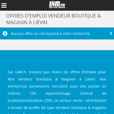
OFFRES D'EMPLOI VENDEUR BOUTIQUE &
MAGASIN À LIÉVIN
X
Aucune offre ne correspond à votre recherche.
Sur L4M.fr, trouvez pas moins de offres d'emploi pour
être vendeur boutique & magasin à Liévin. Nos
entreprises partenaires recrutent pour des postes en
Annuler
Intérim, CDI, Apprentissage, Contrat de
professionnalisation, CDD. Le secteur vente / distribution
a besoin de profils de type vendeur boutique & magasin