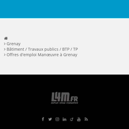
Grenay
Bâtiment / Travaux publics / BTP / TP
Offres d'emploi Manœuvre à Grenay
Rejoignez-nous sur Facebook
Suivez-nous sur Twitter
Suivez-nous sur Instagram
Rejoignez-nous sur LinkedIn
Rejoignez-nous sur Viadeo
Suivez-nous sur Youtube
Retrouvez tous nos flux RS