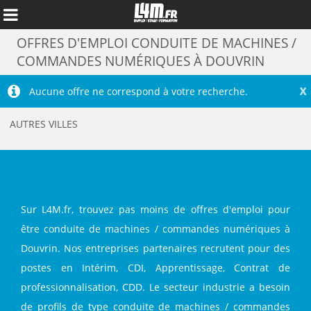
OFFRES D'EMPLOI CONDUITE DE MACHINES /
COMMANDES NUMÉRIQUES À DOUVRIN
X
Aucune offre ne correspond à votre recherche.
AUTRES VILLES
Sur L4M.fr, trouvez pas moins de offres d'emploi pour
être conduite de machines / commandes numériques à
Annuler
Douvrin. Nos entreprises partenaires recrutent pour des
postes en Intérim, CDI, Apprentissage, Contrat de
professionnalisation, CDD. Le secteur industrie a besoin
de profils de type conduite de machines / commandes