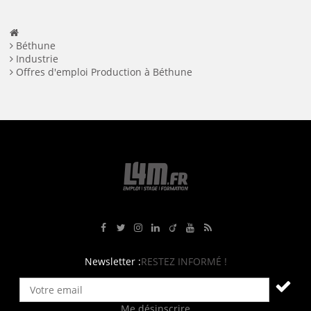
Béthune
Industrie
Offres d'emploi Production à Béthune
Rejoignez-nous sur Facebook
Suivez-nous sur Twitter
Suivez-nous sur Instagram
Rejoignez-nous sur LinkedIn
Rejoignez-nous sur Viadeo
Suivez-nous sur Youtube
Retrouvez tous nos flux RS
Newsletter :
RESTEZ INFORMÉ !
Me désinscrire