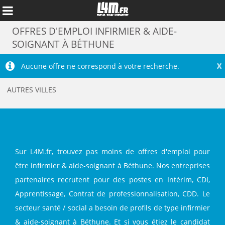
OFFRES D'EMPLOI INFIRMIER & AIDE-
SOIGNANT À BÉTHUNE
X
Aucune offre ne correspond à votre recherche.
AUTRES VILLES
Sur L4M.fr, trouvez pas moins de offres d'emploi pour
être infirmier & aide-soignant à Béthune. Nos entreprises
Annuler
partenaires recrutent pour des postes en Intérim, CDI,
Apprentissage, Contrat de professionnalisation, CDD. Le
secteur santé / social a besoin de profils de type infirmier
& aide-soignant à Béthune. Et si vous étiez le candidat