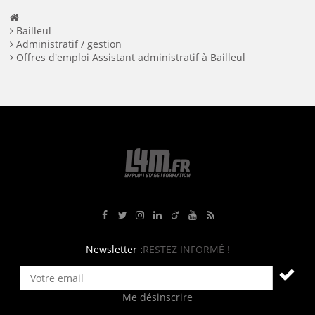
Bailleul
Administratif / gestion
Offres d'emploi Assistant administratif à Bailleul
Rejoignez-nous sur Facebook
Suivez-nous sur Twitter
Suivez-nous sur Instagram
Rejoignez-nous sur LinkedIn
Rejoignez-nous sur Viadeo
Suivez-nous sur Youtube
Retrouvez tous nos flux RS
Newsletter :
RESTEZ INFORMÉ !
Me désinscrire