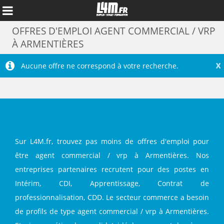
OFFRES D'EMPLOI AGENT COMMERCIAL / VRP
À ARMENTIÈRES
X
Aucune offre ne correspond à votre recherche.
Sur L4M.fr, trouvez pas moins de offres d'emploi pour
être agent commercial / vrp à Armentières. Nos
entreprises partenaires recrutent pour des postes en
Annuler
Intérim, CDI, Apprentissage, Contrat de
professionnalisation, CDD. Le secteur commerce a besoin
de profils de type agent commercial / vrp à Armentières.