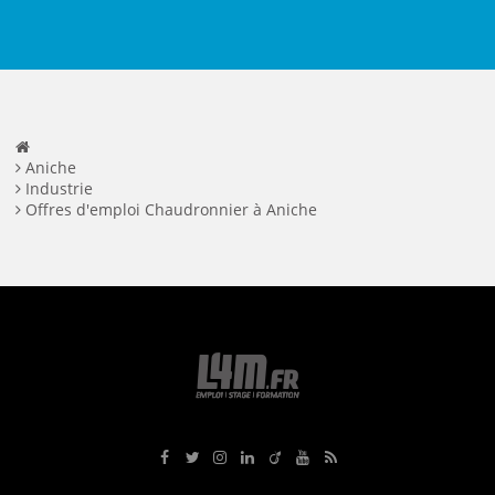
Aniche
Industrie
Offres d'emploi Chaudronnier à Aniche
Rejoignez-nous sur Facebook
Suivez-nous sur Twitter
Suivez-nous sur Instagram
Rejoignez-nous sur LinkedIn
Rejoignez-nous sur Viadeo
Suivez-nous sur Youtube
Retrouvez tous nos flux RS