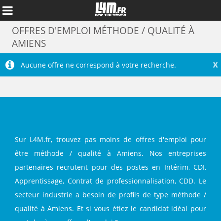
OFFRES D'EMPLOI MÉTHODE / QUALITÉ À
AMIENS
X
Aucune offre ne correspond à votre recherche.
Sur L4M.fr, trouvez pas moins de offres d'emploi pour
être méthode / qualité à Amiens. Nos entreprises
partenaires recrutent pour des postes en Intérim, CDI,
Annuler
Apprentissage, Contrat de professionnalisation, CDD. Le
secteur industrie a besoin de profils de type méthode /
qualité à Amiens. Et si vous étiez le candidat idéal pour