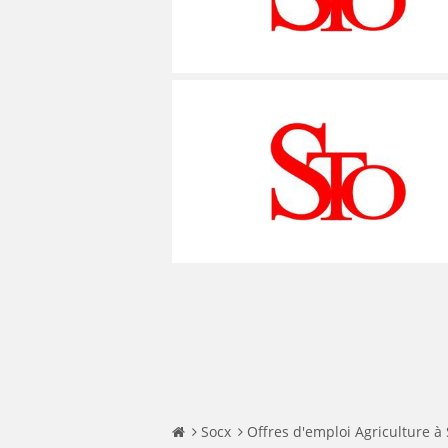
MÉCANICIEN / TECHNICIEN DE MAINT
EXPERT AUTOMOBILE
COMPIÈGNE
LENS
LENS
MÉCANIQUE
INSPECTION / CONTRÔLE
WATTRELOS
LIÉVIN
LIÉVIN
MÉTALLURGIE
JARDINAGE
MARCQ-EN-BAROEUL
LOMME
LOMME
MÉTIERS DE BOUCHE
MÉCANICIEN AUTOMOBILE
LENS
LAON
LAON
OPERATEUR DE PRODUCTION
MÉTIERS DE BOUCHE
LIÉVIN
BÉTHUNE
BÉTHUNE
OPERATEUR RÉGLEUR
PRÉPARATEUR DE VÉHICUL
LOMME
ARMENTIÈRES
ARMENTIÈRES
PRODUCTION
RESTAURATION
LAON
ABBEVILLE
ABBEVILLE
PRODUCTION / CONDUITE MACHINE
SCIENCES HUMAINES
BÉTHUNE
SÉCURITÉ
VENDEUR BOUTIQUE & MA
ARMENTIÈRES
ABBEVILLE
Socx
Offres d'emploi Agriculture à