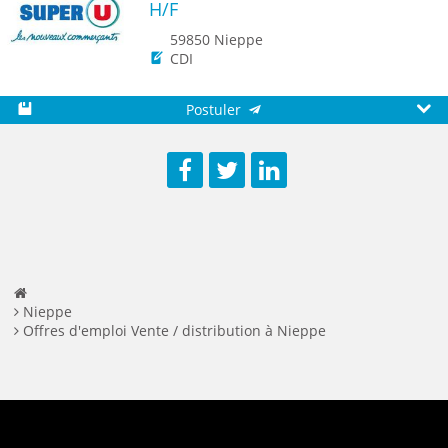
H/F
59850 Nieppe
CDI
Postuler
Sauvegarder
Aperç
Facebook
Twitter
LinkedIn
Nieppe
Offres d'emploi Vente / distribution à Nieppe