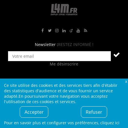
Rejoignez-nous sur Facebook
Suivez-nous sur Twitter
Suivez-nous sur Instagram
Rejoignez-nous sur LinkedIn
Rejoignez-nous sur Viadeo
Suivez-nous sur Youtube
Retrouvez tous nos flux RS
Newsletter :
RESTEZ INFORMÉ !
Me désinscrire
Ce site utilise des cookies et des services tiers afin d'établir
Contact
Plan du site
Qui sommes-nous ?
Liens
des statistiques d'audience et de vous fournir un service
adapté.En poursuivant votre navigation vous acceptez
Charte L4M
Conditions Générales
l'utilisation de ces cookies et services.
Cookies et confidentialité
Informations légales
Accepter
Refuser
© L4M - 2004-2026 -Tous droits réservés
Pour en savoir plus et configurer vos préférences,
cliquez ici