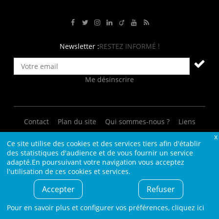
Rejoignez-nous sur Facebook
Suivez-nous sur Twitter
Suivez-nous sur Instagram
Rejoignez-nous sur LinkedIn
Rejoignez-nous sur Viadeo
Suivez-nous sur Youtube
Retrouvez tous nos flux RS
Newsletter :
RESTEZ INFORMÉ !
Me désinscrire
Contact
Plan du site
Qui sommes-nous ?
Liens
Charte L4M
Conditions Générales
Ce site utilise des cookies et des services tiers afin d'établir
des statistiques d'audience et de vous fournir un service
Cookies et confidentialité
Informations légales
adapté.En poursuivant votre navigation vous acceptez
l'utilisation de ces cookies et services.
© L4M - 2004-2026 -Tous droits réservés
Accepter
Refuser
Pour en savoir plus et configurer vos préférences,
cliquez ici