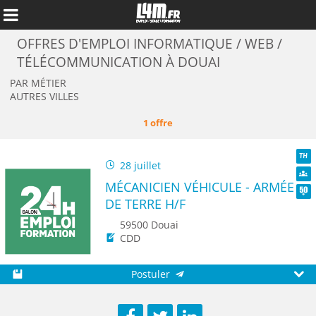
OFFRES D'EMPLOI INFORMATIQUE / WEB /
TÉLÉCOMMUNICATION À DOUAI
PAR MÉTIER
AUTRES VILLES
1 offre
28 juillet
TH
MÉCANICIEN VÉHICULE - ARMÉE
Dive
DE TERRE H/F
Seni
59500 Douai
CDD
Annuler
Postuler
Sauvegarder
Aperç