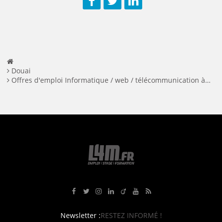
Facebook
Twitter
LinkedIn
Douai
Offres d'emploi Informatique / web / télécommunication à Douai
Rejoignez-nous sur Facebook
Suivez-nous sur Twitter
Suivez-nous sur Instagram
Rejoignez-nous sur LinkedIn
Rejoignez-nous sur Viadeo
Suivez-nous sur Youtube
Retrouvez tous nos flux RS
Newsletter :
RESTEZ INFORMÉ !