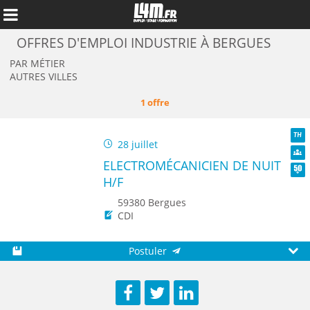
OFFRES D'EMPLOI INDUSTRIE À BERGUES
PAR MÉTIER
AUTRES VILLES
1 offre
28 juillet
TH
ELECTROMÉCANICIEN DE NUIT
Dive
H/F
Seni
59380 Bergues
CDI
Annuler
Postuler
Sauvegarder
Aperç