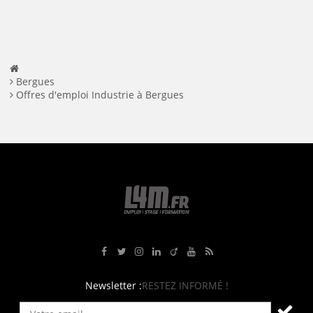
Facebook
Twitter
LinkedIn
Bergues
Offres d'emploi Industrie à Bergues
Rejoignez-nous sur Facebook
Suivez-nous sur Twitter
Suivez-nous sur Instagram
Rejoignez-nous sur LinkedIn
Rejoignez-nous sur Viadeo
Suivez-nous sur Youtube
Retrouvez tous nos flux RS
Newsletter :
RESTEZ INFORMÉ !