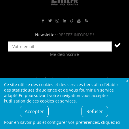
Rejoignez-nous sur Facebook
Suivez-nous sur Twitter
Suivez-nous sur Instagram
Rejoignez-nous sur LinkedIn
Rejoignez-nous sur Viadeo
Suivez-nous sur Youtube
Retrouvez tous nos flux RS
Newsletter :
RESTEZ INFORMÉ !
Me désinscrire
Contact
Plan du site
Qui sommes-nous ?
Liens
Ce site utilise des cookies et des services tiers afin d'établir
Charte L4M
Conditions Générales
des statistiques d'audience et de vous fournir un service
adapté.En poursuivant votre navigation vous acceptez
Cookies et confidentialité
Informations légales
l'utilisation de ces cookies et services.
© L4M - 2004-2026 -Tous droits réservés
Accepter
Refuser
Pour en savoir plus et configurer vos préférences,
cliquez ici