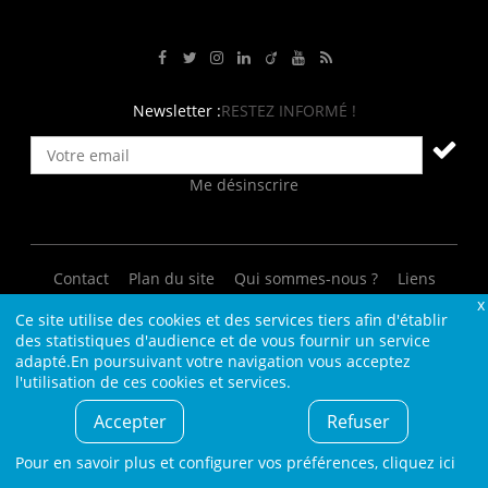
Rejoignez-nous sur Facebook
Suivez-nous sur Twitter
Suivez-nous sur Instagram
Rejoignez-nous sur LinkedIn
Rejoignez-nous sur Viadeo
Suivez-nous sur Youtube
Retrouvez tous nos flux RS
Newsletter :
RESTEZ INFORMÉ !
Me désinscrire
Contact
Plan du site
Qui sommes-nous ?
Liens
Charte L4M
Conditions Générales
Ce site utilise des cookies et des services tiers afin d'établir
des statistiques d'audience et de vous fournir un service
Cookies et confidentialité
Informations légales
adapté.En poursuivant votre navigation vous acceptez
l'utilisation de ces cookies et services.
© L4M - 2004-2026 -Tous droits réservés
Accepter
Refuser
Pour en savoir plus et configurer vos préférences,
cliquez ici