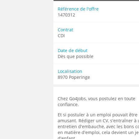
MÉCANICIEN / TECHNICIEN DE MAINT
EXPERT AUTOMOBILE
COMPIÈGNE
LENS
LENS
Référence de l'offre
MÉCANIQUE
INSPECTION / CONTRÔLE
WATTRELOS
1470312
LIÉVIN
LIÉVIN
MÉTALLURGIE
JARDINAGE
MARCQ-EN-BAROEUL
LOMME
LOMME
MÉTIERS DE BOUCHE
MÉCANICIEN AUTOMOBILE
Contrat
LENS
LAON
LAON
CDI
OPERATEUR DE PRODUCTION
MÉTIERS DE BOUCHE
LIÉVIN
BÉTHUNE
BÉTHUNE
OPERATEUR RÉGLEUR
PRÉPARATEUR DE VÉHICUL
LOMME
Date de début
ARMENTIÈRES
ARMENTIÈRES
PRODUCTION
RESTAURATION
Dès que possible
LAON
ABBEVILLE
ABBEVILLE
PRODUCTION / CONDUITE MACHINE
SCIENCES HUMAINES
BÉTHUNE
Localisation
SÉCURITÉ
VENDEUR BOUTIQUE & MA
ARMENTIÈRES
8970 Poperinge
ABBEVILLE
Chez Go4Jobs, vous postulez en toute
confiance.
Et si postuler à un emploi pouvait être
amusant. Rédiger un CV, s'entraîner à
entretien d'embauche, avec les bons c
en matière d'emploi, cela devient un j
d'enfant.