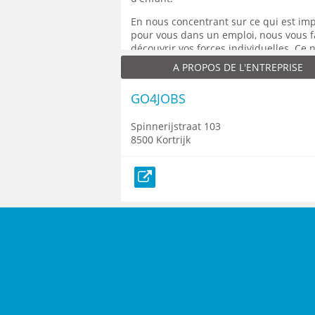
En nous concentrant sur ce qui est im
pour vous dans un emploi, nous vous f
découvrir vos forces individuelles. Ce n
pas une garantie, mais cela offre plus 
A PROPOS DE L'ENTREPRISE
possibilités.
GO4JOBS
Prenez rendez-vous dans nos bureaux 
Spinnerijstraat 103
8500 Kortrijk
Site web