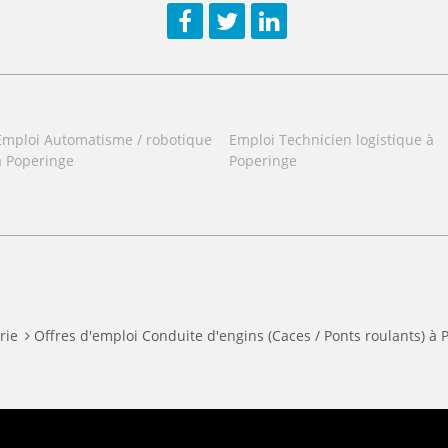
Facebook
Twitter
LinkedIn
Emploi Automatisme / robotique
Emploi Technicien logistique à
à Poperinge
Poperinge
rie
Offres d'emploi Conduite d'engins (Caces / Ponts roulants) à 