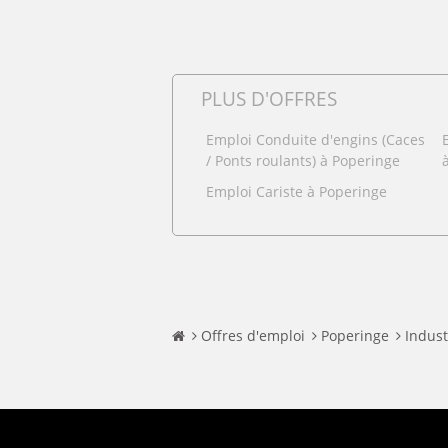
PLUS D'OFFRES
Emploi Conduite d'engins (Caces
/ Ponts roulants) à Poperinge
Emploi Cariste à Poperinge
Offres d'emploi
Poperinge
Indust