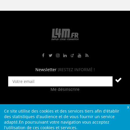
Rejoignez-nous sur Facebook
Suivez-nous sur Twitter
Suivez-nous sur Instagram
Rejoignez-nous sur LinkedIn
Rejoignez-nous sur Viadeo
Suivez-nous sur Youtube
Retrouvez tous nos flux RS
Newsletter :
RESTEZ INFORMÉ !
Me désinscrire
Ce site utilise des cookies et des services tiers afin d'établir
Contact
Plan du site
Qui sommes-nous ?
Liens
des statistiques d'audience et de vous fournir un service
adapté.En poursuivant votre navigation vous acceptez
Charte L4M
Conditions Générales
l'utilisation de ces cookies et services.