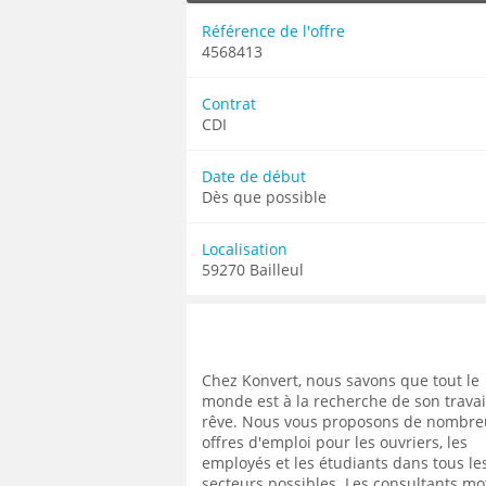
MÉCANICIEN / TECHNICIEN DE MAINT
EXPERT AUTOMOBILE
COMPIÈGNE
LENS
LENS
Référence de l'offre
MÉCANIQUE
INSPECTION / CONTRÔLE
WATTRELOS
4568413
LIÉVIN
LIÉVIN
MÉTALLURGIE
JARDINAGE
MARCQ-EN-BAROEUL
LOMME
LOMME
MÉTIERS DE BOUCHE
MÉCANICIEN AUTOMOBILE
Contrat
LENS
LAON
LAON
CDI
OPERATEUR DE PRODUCTION
MÉTIERS DE BOUCHE
LIÉVIN
BÉTHUNE
BÉTHUNE
OPERATEUR RÉGLEUR
PRÉPARATEUR DE VÉHICUL
LOMME
Date de début
ARMENTIÈRES
ARMENTIÈRES
PRODUCTION
RESTAURATION
Dès que possible
LAON
ABBEVILLE
ABBEVILLE
PRODUCTION / CONDUITE MACHINE
SCIENCES HUMAINES
BÉTHUNE
Localisation
SÉCURITÉ
VENDEUR BOUTIQUE & MA
ARMENTIÈRES
59270 Bailleul
ABBEVILLE
Chez Konvert, nous savons que tout le
monde est à la recherche de son travai
rêve. Nous vous proposons de nombre
offres d'emploi pour les ouvriers, les
employés et les étudiants dans tous le
secteurs possibles. Les consultants mo