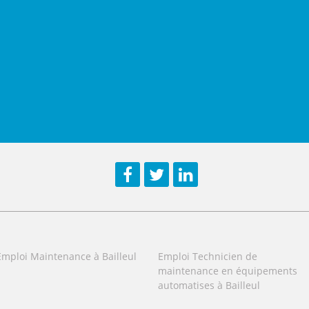
Facebook
Twitter
LinkedIn
Emploi Maintenance à Bailleul
Emploi Technicien de
maintenance en équipements
automatises à Bailleul