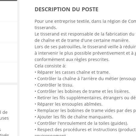
ENANCE
DESCRIPTION DU POSTE
Pour une entreprise textile, dans la région de C
tisserands.
Le tisserand est responsable de la fabrication du 
de chaîne et de trame d'une certaine manière.
ES
Lors de ses patrouilles, le tisserand veille à réd
à intervenir le plus possible préventivement et à g
conformément aux règles prescrites.
Cela consiste à:
GASIN
• Réparer les casses chaîne et trame.
• Contrôler la chaîne à l'arrière du métier (ensoup
• Contrôler le tissu.
• Contrôler les bobines de trame et les lisières.
• Retirer les fils supplémentaires, étrangers ou d
• Réparer les ensouples abîmées.
• Remplacer les bobines de trame vides par des p
l de
• Ajouter les fils de chaîne manquants.
uses
• Contrôler l'enroulement de la toiles (guides).
• Respect des procédures et instructions (producti
s
tivés
environnement.