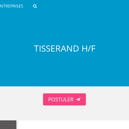
ENTREPRISES
Rechercher
TISSERAND H/F
ROULANTS)
ES NUMÉRIQUES
POSTULER
R