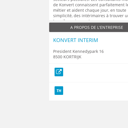
de Konvert connaissent parfaitement l
métier et aident chaque jour, en toute
simplicité, des intérimaires à trouver 
travail passionnant.
A PROPOS DE L'ENTREPRISE
KONVERT INTERIM
President Kennedypark 16
8500 KORTRIJK
Site web
TH