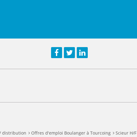
Facebook
Twitter
LinkedIn
/ distribution
Offres d'emploi Boulanger à Tourcoing
Scieur H/F