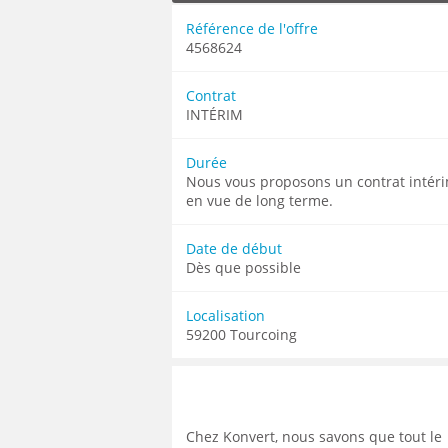
MÉCANICIEN / TECHNICIEN DE MAINT
EXPERT AUTOMOBILE
COMPIÈGNE
LENS
LENS
Référence de l'offre
MÉCANIQUE
INSPECTION / CONTRÔLE
WATTRELOS
4568624
LIÉVIN
LIÉVIN
MÉTALLURGIE
JARDINAGE
MARCQ-EN-BAROEUL
LOMME
LOMME
MÉTIERS DE BOUCHE
MÉCANICIEN AUTOMOBILE
Contrat
LENS
LAON
LAON
INTÉRIM
OPERATEUR DE PRODUCTION
MÉTIERS DE BOUCHE
LIÉVIN
BÉTHUNE
BÉTHUNE
OPERATEUR RÉGLEUR
PRÉPARATEUR DE VÉHICUL
LOMME
Durée
ARMENTIÈRES
ARMENTIÈRES
PRODUCTION
RESTAURATION
Nous vous proposons un contrat intér
LAON
ABBEVILLE
ABBEVILLE
en vue de long terme.
PRODUCTION / CONDUITE MACHINE
SCIENCES HUMAINES
BÉTHUNE
SÉCURITÉ
VENDEUR BOUTIQUE & MA
ARMENTIÈRES
Date de début
Dès que possible
ABBEVILLE
Localisation
59200 Tourcoing
Chez Konvert, nous savons que tout le