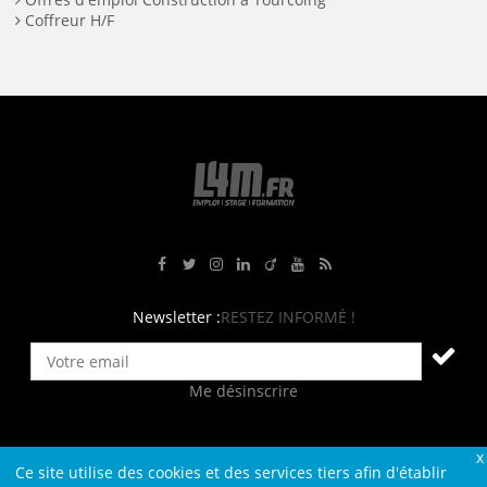
Coffreur H/F
Rejoignez-nous sur Facebook
Suivez-nous sur Twitter
Suivez-nous sur Instagram
Rejoignez-nous sur LinkedIn
Rejoignez-nous sur Viadeo
Suivez-nous sur Youtube
Retrouvez tous nos flux RS
Newsletter :
RESTEZ INFORMÉ !
Me désinscrire
Ce site utilise des cookies et des services tiers afin d'établir
Contact
Plan du site
Qui sommes-nous ?
Liens