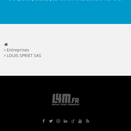
Entreprises
LOUIS SPRIET SAS
Rejoignez-nous sur Facebook
Suivez-nous sur Twitter
Suivez-nous sur Instagram
Rejoignez-nous sur LinkedIn
Rejoignez-nous sur Viadeo
Suivez-nous sur Youtube
Retrouvez tous nos flux RS