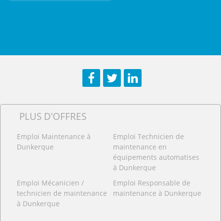
Facebook
Twitter
LinkedIn
PLUS D'OFFRES
Emploi Maintenance à
Emploi Technicien de
Dunkerque
maintenance en
équipements automatises
à Dunkerque
Emploi Mécanicien /
Emploi Responsable de
technicien de maintenance
maintenance à Dunkerque
à Dunkerque