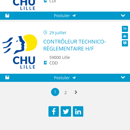
CDI
Postuler
Sauvegarder
Aperç
29 juillet
TH
CONTRÔLEUR TECHNICO-
Dive
RÉGLEMENTAIRE H/F
Seni
59000 Lille
CDD
Postuler
Sauvegarder
Aperç
1
2
Suivante
Facebook
Twitter
LinkedIn