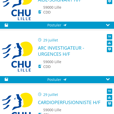
Dive
Seni
59000 Lille
CDD
Postuler
Sauvegarder
Aperç
29 juillet
TH
ARC INVESTIGATEUR -
Dive
URGENCES H/F
Seni
59000 Lille
CDD
Postuler
Sauvegarder
Aperç
29 juillet
TH
CARDIOPERFUSIONNISTE H/F
Dive
Seni
59000 Lille