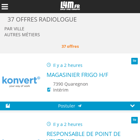
37 OFFRES RADIOLOGUE
PAR VILLE
AUTRES MÉTIERS
37 offres
Il y a 2 heures
TH
MAGASINIER FRIGO H/F
7390 Quaregnon
Intérim
Annuler
Postuler
Sauvegarder
Aperç
Il y a 2 heures
TH
RESPONSABLE DE POINT DE