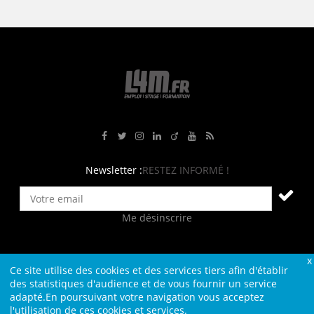
Rejoignez-nous sur Facebook
Suivez-nous sur Twitter
Suivez-nous sur Instagram
Rejoignez-nous sur LinkedIn
Rejoignez-nous sur Viadeo
Suivez-nous sur Youtube
Retrouvez tous nos flux RS
Newsletter :
RESTEZ INFORMÉ !
Me désinscrire
Ce site utilise des cookies et des services tiers afin d'établir
Contact
Plan du site
Qui sommes-nous ?
Liens
des statistiques d'audience et de vous fournir un service
adapté.En poursuivant votre navigation vous acceptez
Charte L4M
Conditions Générales
l'utilisation de ces cookies et services.