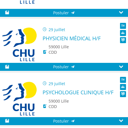
Postuler
Sauvegarder
Aperç
29 juillet
TH
PHYSICIEN MÉDICAL H/F
Dive
Seni
59000 Lille
CDD
Postuler
Sauvegarder
Aperç
29 juillet
TH
PSYCHOLOGUE CLINIQUE H/F
Dive
Seni
59000 Lille
CDD
Postuler
Sauvegarder
Aperç