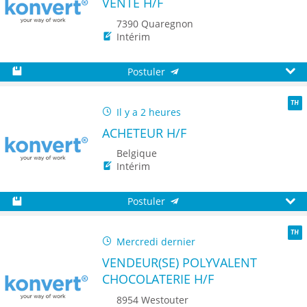
VENTE H/F
7390 Quaregnon
Intérim
Postuler
Sauvegarder
Aperç
Il y a 2 heures
TH
ACHETEUR H/F
Belgique
Intérim
Postuler
Sauvegarder
Aperç
Mercredi dernier
TH
VENDEUR(SE) POLYVALENT
CHOCOLATERIE H/F
8954 Westouter