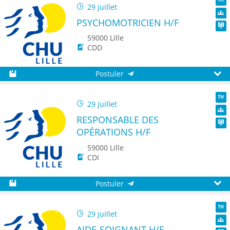
29 juillet
TH
PSYCHOMOTRICIEN H/F
Dive
Seni
59000 Lille
CDD
Postuler
Sauvegarder
Aperç
29 juillet
TH
RESPONSABLE DES
Dive
OPÉRATIONS H/F
Seni
59000 Lille
CDI
Postuler
Sauvegarder
Aperç
29 juillet
TH
AIDE-SOIGNANT H/F