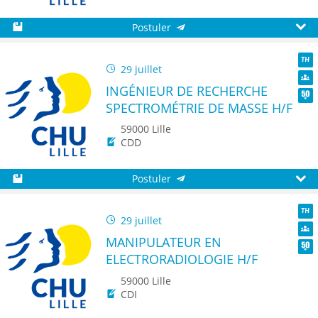
Postuler
Sauvegarder
Aperç
29 juillet
TH
INGÉNIEUR DE RECHERCHE
Dive
SPECTROMÉTRIE DE MASSE H/F
Seni
59000 Lille
CDD
Postuler
Sauvegarder
Aperç
29 juillet
TH
MANIPULATEUR EN
Dive
ELECTRORADIOLOGIE H/F
Seni
59000 Lille
CDI