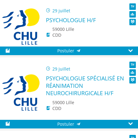
29 juillet
TH
PSYCHOLOGUE H/F
Dive
Seni
59000 Lille
CDD
Postuler
Sauvegarder
Aperç
29 juillet
TH
PSYCHOLOGUE SPÉCIALISÉ EN
Dive
RÉANIMATION
Seni
NEUROCHIRURGICALE H/F
59000 Lille
CDD
Postuler
Sauvegarder
Aperç