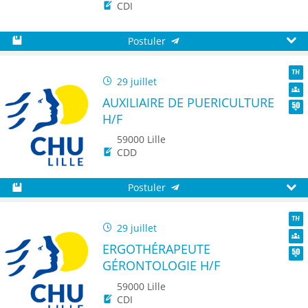
CDI
Postuler
Sauvegarder
Aperç
29 juillet
TH
AUXILIAIRE DE PUERICULTURE
Dive
H/F
Seni
59000 Lille
CDD
Postuler
Sauvegarder
Aperç
29 juillet
TH
ERGOTHÉRAPEUTE
Dive
GÉRONTOLOGIE H/F
Seni
59000 Lille
CDI