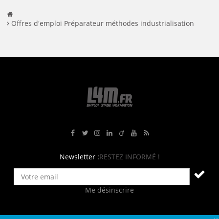
Offres d'emploi Préparateur méthodes industrialisation
Rejoignez-nous sur Facebook
Suivez-nous sur Twitter
Suivez-nous sur Instagram
Rejoignez-nous sur LinkedIn
Rejoignez-nous sur Viadeo
Suivez-nous sur Youtube
Retrouvez tous nos flux RS
Newsletter :
RESTEZ INFORMÉ !
Me désinscrire