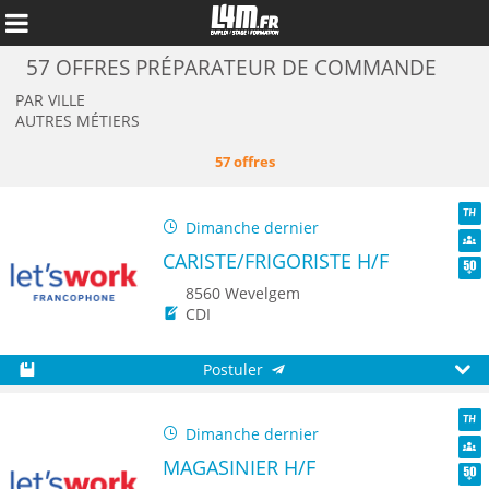
57 OFFRES PRÉPARATEUR DE COMMANDE
PAR VILLE
AUTRES MÉTIERS
57 offres
Dimanche dernier
TH
CARISTE/FRIGORISTE H/F
Dive
Seni
8560 Wevelgem
CDI
Annuler
Postuler
Sauvegarder
Aperç
Dimanche dernier
TH
MAGASINIER H/F
Dive