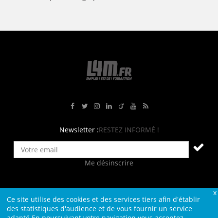
Rejoignez-nous sur Facebook
Suivez-nous sur Twitter
Suivez-nous sur Instagram
Rejoignez-nous sur LinkedIn
Rejoignez-nous sur Viadeo
Suivez-nous sur Youtube
Retrouvez tous nos flux RS
Newsletter :
RESTEZ INFORMÉ !
Me désinscrire
Ce site utilise des cookies et des services tiers afin d'établir
Contact
Plan du site
Qui sommes-nous ?
Liens
des statistiques d'audience et de vous fournir un service
adapté.En poursuivant votre navigation vous acceptez