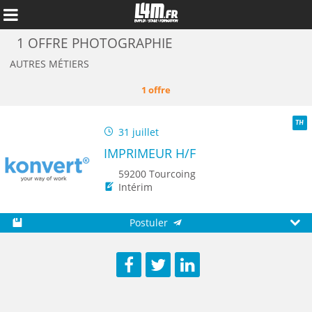
1 OFFRE PHOTOGRAPHIE
AUTRES MÉTIERS
1 offre
31 juillet
TH
IMPRIMEUR H/F
59200 Tourcoing
Intérim
Postuler
Annuler
Sauvegarder
Aperç
Facebook
Twitter
LinkedIn