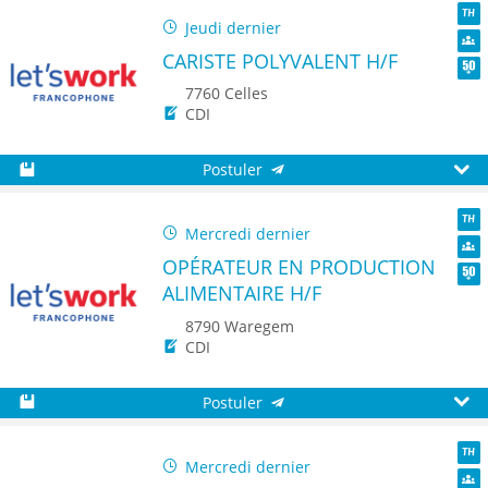
Jeudi dernier
TH
CARISTE POLYVALENT H/F
Dive
Seni
7760 Celles
CDI
Postuler
Sauvegarder
Aperç
Mercredi dernier
TH
OPÉRATEUR EN PRODUCTION
Dive
ALIMENTAIRE H/F
Seni
8790 Waregem
CDI
Postuler
Sauvegarder
Aperç
Mercredi dernier
TH