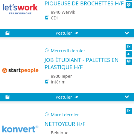
PIQUEUSE DE BROCHETTES H/F
Dive
Seni
8940 Wervik
CDI
Postuler
Sauvegarder
Aperç
Mercredi dernier
TH
JOB ÉTUDIANT - PALETTES EN
Dive
PLASTIQUE H/F
Seni
8900 Ieper
Intérim
Postuler
Sauvegarder
Aperç
Mardi dernier
TH
NETTOYEUR H/F
Belgique