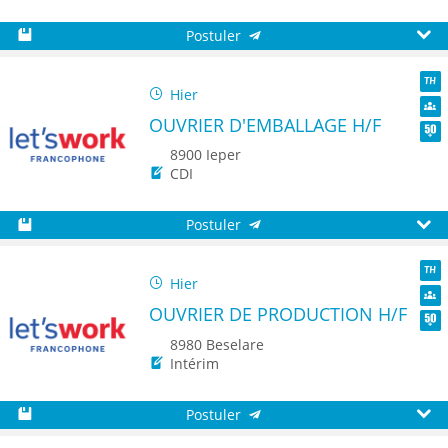
Postuler
Sauvegarder
Aperç
Hier
TH
OUVRIER D'EMBALLAGE H/F
Dive
Seni
8900 Ieper
CDI
Postuler
Sauvegarder
Aperç
Hier
TH
OUVRIER DE PRODUCTION H/F
Dive
Seni
8980 Beselare
Intérim
Postuler
Sauvegarder
Aperç