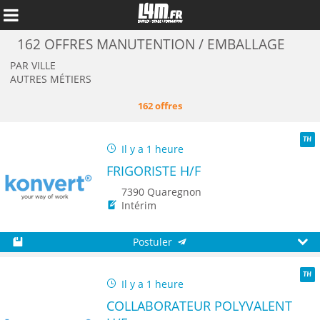
162 OFFRES MANUTENTION / EMBALLAGE
PAR VILLE
AUTRES MÉTIERS
162 offres
Il y a 1 heure
TH
FRIGORISTE H/F
7390 Quaregnon
Intérim
Annuler
Postuler
Sauvegarder
Aperç
Il y a 1 heure
TH
COLLABORATEUR POLYVALENT