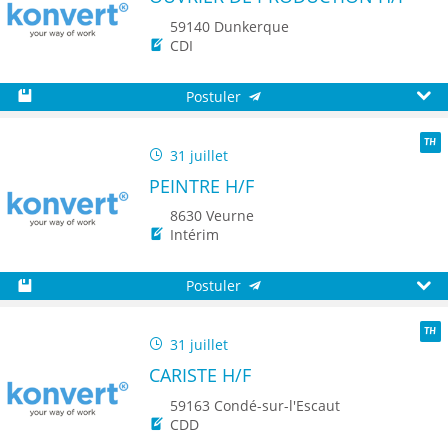
59140 Dunkerque
CDI
Postuler
Sauvegarder
Aperç
31 juillet
TH
PEINTRE H/F
8630 Veurne
Intérim
Postuler
Sauvegarder
Aperç
31 juillet
TH
CARISTE H/F
59163 Condé-sur-l'Escaut
CDD