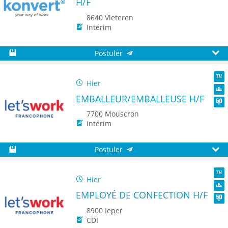
H/F
8640 Vleteren
Intérim
Postuler
Sauvegarder
Aperç
Hier
TH
EMBALLEUR/EMBALLEUSE H/F
Dive
Seni
7700 Mouscron
Intérim
Postuler
Sauvegarder
Aperç
Hier
TH
EMPLOYÉ DE CONFECTION H/F
Dive
Seni
8900 Ieper
CDI