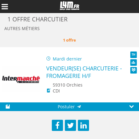
1 OFFRE CHARCUTIER
AUTRES MÉTIERS
1 offre
Mardi dernier
TH
VENDEUR(SE) CHARCUTERIE -
Dive
FROMAGERIE H/F
Seni
59310 Orchies
CDI
Annuler
Postuler
Sauvegarder
Aperç
Facebook
Twitter
LinkedIn