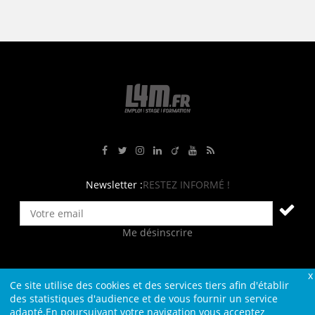
Rejoignez-nous sur Facebook
Suivez-nous sur Twitter
Suivez-nous sur Instagram
Rejoignez-nous sur LinkedIn
Rejoignez-nous sur Viadeo
Suivez-nous sur Youtube
Retrouvez tous nos flux RS
Newsletter :
RESTEZ INFORMÉ !
Me désinscrire
Ce site utilise des cookies et des services tiers afin d'établir
Contact
Plan du site
Qui sommes-nous ?
Liens
des statistiques d'audience et de vous fournir un service
adapté.En poursuivant votre navigation vous acceptez