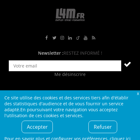
Rejoignez-nous sur Facebook
Suivez-nous sur Twitter
Suivez-nous sur Instagram
Rejoignez-nous sur LinkedIn
Rejoignez-nous sur Viadeo
Suivez-nous sur Youtube
Retrouvez tous nos flux RS
Newsletter :
RESTEZ INFORMÉ !
Me désinscrire
Ce site utilise des cookies et des services tiers afin d'établir
Contact
Plan du site
Qui sommes-nous ?
Liens
des statistiques d'audience et de vous fournir un service
adapté.En poursuivant votre navigation vous acceptez
Charte L4M
Conditions Générales
l'utilisation de ces cookies et services.
Cookies et confidentialité
Informations légales
Accepter
Refuser
© L4M - 2004-2026 -Tous droits réservés
Pour en savoir plus et configurer vos préférences,
cliquez ici