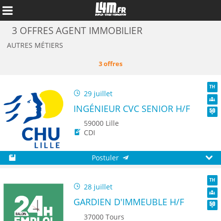
3 OFFRES AGENT IMMOBILIER
AUTRES MÉTIERS
3 offres
29 juillet
TH
INGÉNIEUR CVC SENIOR H/F
Dive
Seni
59000 Lille
CDI
Postuler
Annuler
Sauvegarder
Aperç
28 juillet
TH
GARDIEN D'IMMEUBLE H/F
Dive
Seni
37000 Tours