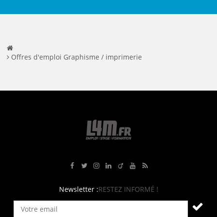
Offres d'emploi Graphisme / imprimerie
Rejoignez-nous sur Facebook
Suivez-nous sur Twitter
Suivez-nous sur Instagram
Rejoignez-nous sur LinkedIn
Rejoignez-nous sur Viadeo
Suivez-nous sur Youtube
Retrouvez tous nos flux RS
Newsletter :
RESTEZ INFORMÉ !