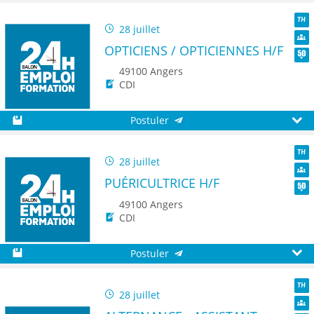
Sauvegarder
Aperç
28 juillet
TH
OPTICIENS / OPTICIENNES H/F
Dive
Seni
49100 Angers
CDI
Postuler
Sauvegarder
Aperç
28 juillet
TH
PUÉRICULTRICE H/F
Dive
Seni
49100 Angers
CDI
Postuler
Sauvegarder
Aperç
28 juillet
TH