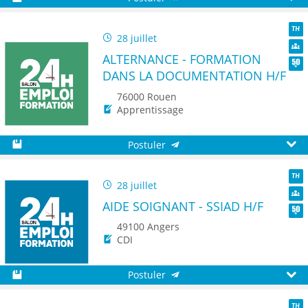
Sauvegarder
Aperç
28 juillet
TH
ALTERNANCE - FORMATION
Dive
DANS LA DOCUMENTATION H/F
Seni
76000 Rouen
Apprentissage
Postuler
Sauvegarder
Aperç
28 juillet
TH
AIDE SOIGNANT - SSIAD H/F
Dive
Seni
49100 Angers
CDI
Postuler
Sauvegarder
Aperç