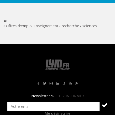
Offres d'emploi Enseignement / recherche / sciences
Rejoignez-nous sur Facebook
Suivez-nous sur Twitter
Suivez-nous sur Instagram
Rejoignez-nous sur LinkedIn
Rejoignez-nous sur Viadeo
Suivez-nous sur Youtube
Retrouvez tous nos flux RS
Newsletter :
RESTEZ INFORMÉ !
Me désinscrire