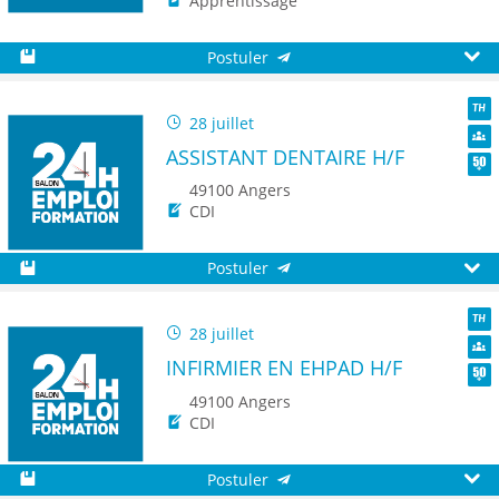
Apprentissage
Postuler
Sauvegarder
Aperç
28 juillet
TH
ASSISTANT DENTAIRE H/F
Dive
Seni
49100 Angers
CDI
Postuler
Sauvegarder
Aperç
28 juillet
TH
INFIRMIER EN EHPAD H/F
Dive
Seni
49100 Angers
CDI
Postuler