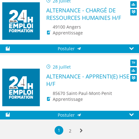
28 juillet
TH
ALTERNANCE - CHARGÉ DE
Dive
RESSOURCES HUMAINES H/F
Seni
49100 Angers
Apprentissage
Postuler
Sauvegarder
Aperç
28 juillet
TH
ALTERNANCE - APPRENTI(E) HSE
Dive
H/F
Seni
85670 Saint-Paul-Mont-Penit
Apprentissage
Postuler
Sauvegarder
Aperç
1
2
Suivante