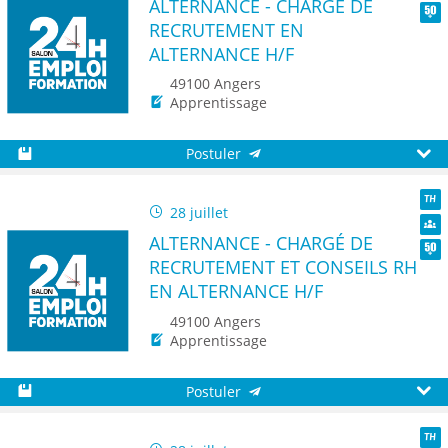
ALTERNANCE - CHARGÉ DE
Dive
RECRUTEMENT EN
Seni
ALTERNANCE H/F
49100 Angers
Apprentissage
Postuler
Sauvegarder
Aperç
28 juillet
TH
ALTERNANCE - CHARGÉ DE
Dive
RECRUTEMENT ET CONSEILS RH
Seni
EN ALTERNANCE H/F
49100 Angers
Apprentissage
Postuler
Sauvegarder
Aperç