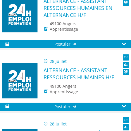
ALTERNANCE - ASSISTANT
Dive
RESSOURCES HUMAINES EN
Seni
ALTERNANCE H/F
49100 Angers
Apprentissage
Postuler
Sauvegarder
Aperç
28 juillet
TH
ALTERNANCE - ASSISTANT
Dive
RESSOURCES HUMAINES H/F
Seni
49100 Angers
Apprentissage
Postuler
Sauvegarder
Aperç
28 juillet
TH