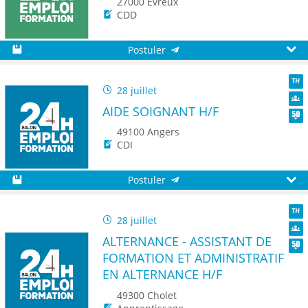
27000 Évreux
CDD
Postuler
Sauvegarder
Aperç
28 juillet
TH
AIDE SOIGNANT H/F
Dive
Seni
49100 Angers
CDI
Postuler
Sauvegarder
Aperç
28 juillet
TH
ALTERNANCE - ASSISTANT DE
Dive
FORMATION ET ADMINISTRATIF
Seni
EN ALTERNANCE H/F
49300 Cholet