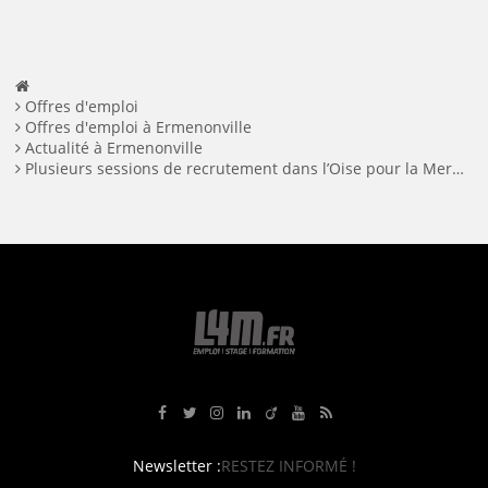
Offres d'emploi
Offres d'emploi à Ermenonville
Actualité à Ermenonville
Plusieurs sessions de recrutement dans l’Oise pour la Mer de Sable
Rejoignez-nous sur Facebook
Suivez-nous sur Twitter
Suivez-nous sur Instagram
Rejoignez-nous sur LinkedIn
Rejoignez-nous sur Viadeo
Suivez-nous sur Youtube
Retrouvez tous nos flux RS
Newsletter :
RESTEZ INFORMÉ !