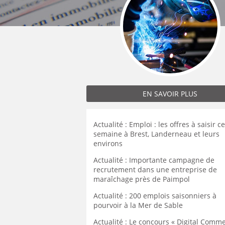
MÉCANICIEN / TECHNICIEN DE MAINT
EXPERT AUTOMOBILE
COMPIÈGNE
LENS
LENS
MÉCANIQUE
INSPECTION / CONTRÔLE
WATTRELOS
LIÉVIN
LIÉVIN
MÉTALLURGIE
JARDINAGE
MARCQ-EN-BAROEUL
LOMME
LOMME
MÉTIERS DE BOUCHE
MÉCANICIEN AUTOMOBILE
LENS
LAON
LAON
OPERATEUR DE PRODUCTION
MÉTIERS DE BOUCHE
LIÉVIN
BÉTHUNE
BÉTHUNE
OPERATEUR RÉGLEUR
PRÉPARATEUR DE VÉHICUL
LOMME
ARMENTIÈRES
ARMENTIÈRES
PRODUCTION
RESTAURATION
LAON
EN SAVOIR PLUS
ABBEVILLE
ABBEVILLE
PRODUCTION / CONDUITE MACHINE
SCIENCES HUMAINES
BÉTHUNE
SÉCURITÉ
VENDEUR BOUTIQUE & MA
ARMENTIÈRES
Actualité : Emploi : les offres à saisir ce
semaine à Brest, Landerneau et leurs
ABBEVILLE
environs
Actualité : Importante campagne de
recrutement dans une entreprise de
maraîchage près de Paimpol
Actualité : 200 emplois saisonniers à
pourvoir à la Mer de Sable
Actualité : Le concours « Digital Comm