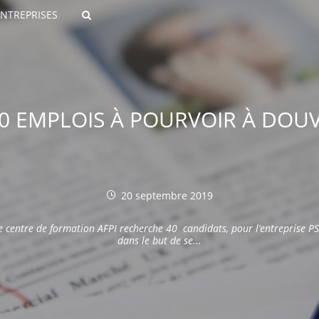
ENTREPRISES
Rechercher
40 EMPLOIS À POURVOIR À DOU
20 septembre 2019
ROULANTS)
e centre de formation AFPI recherche 40 candidats, pour l’entreprise PS
ES NUMÉRIQUES
dans le but de se...
R